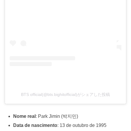
BTS official(@bts.bighitofficial)がシェアした投稿
Nome real
: Park Jimin (박지민)
Data de nascimento
: 13 de outubro de 1995