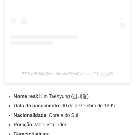
BTS official(@bts.bighitofficial)がシェアした投稿
Nome real
: Kim Taehyung (김태형)
Data de nascimento
: 30 de dezembro de 1995
Nacionalidade
: Coreia do Sul
Posição
: Vocalista Líder
Características
: