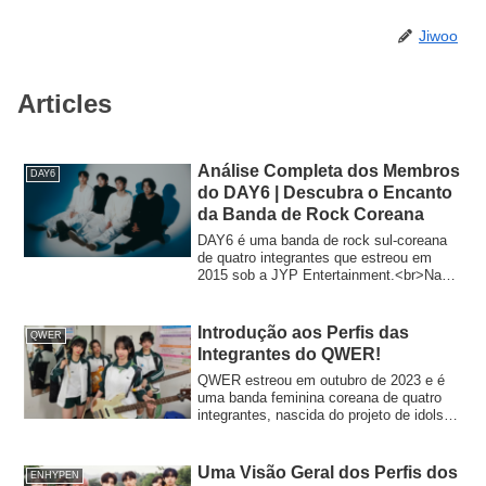
Jiwoo
Articles
Análise Completa dos Membros
DAY6
do DAY6 | Descubra o Encanto
da Banda de Rock Coreana
DAY6 é uma banda de rock sul-coreana
de quatro integrantes que estreou em
2015 sob a JYP Entertainment.<br>Na
Coreia, onde frequentemente se diz que
“bandas raramente têm sucesso”, o DAY6
tornou-se uma boy band muito querida
Introdução aos Perfis das
QWER
entre os jovens. O caminho até a estreia
Integrantes do QWER!
foi longo. Foi dito a eles que só poderiam
debutar com músicas que eles mesmos
QWER estreou em outubro de 2023 e é
escrevessem e compusessem, além de
uma banda feminina coreana de quatro
precisarem da aprovação de Park Jin-
integrantes, nascida do projeto de idols
young, CEO da JYP e um produtor
"My Favorite Idol" do YouTuber Kim Ge-
renomado.<br>Graças a esses desafios,
ran.As integrantes possuem origens
suas habilidades foram aprimoradas,
diversas, incluindo streamers da Twitch,
Uma Visão Geral dos Perfis dos
ENHYPEN
permitindo que desenvolvessem o estilo
TikTokers e ex-membros de grupos