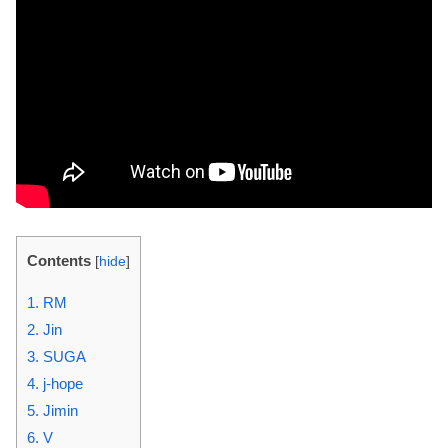
Contents
[
hide
]
1. RM
2. Jin
3. SUGA
4. j-hope
5. Jimin
6. V