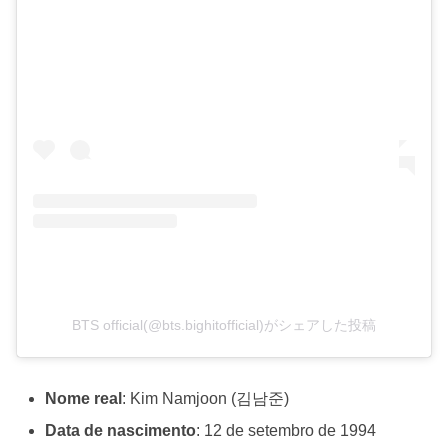
BTS official(@bts.bighitofficial)がシェアした投稿
Nome real
: Kim Namjoon (김남준)
Data de nascimento
: 12 de setembro de 1994