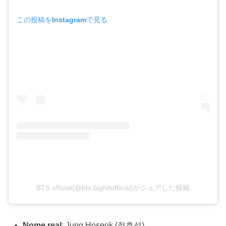
この投稿をInstagramで見る
BTS official(@bts.bighitofficial)がシェアした投稿
Nome real
: Jung Hoseok (정호석)