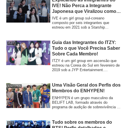
IVE
apresenta os perfis de cada membro do
"SWITH", simbolizando a ideia de estar
IVE! Não Perca a Integrante
TOMORROW X TOGETHER.
"Com" o grupo.Este artigo apresenta os
Japonesa que Viralizou como o
perfis de cada integrante do STAYC.
“Porquinho-da-Índia Furioso”!
IVE é um girl group sul-coreano
composto por seis integrantes que
estreou em 2021 sob a Starship
Entertainment. O nome do grupo, "IVE",
é uma abreviação de "I HAVE",
simbolizando confiança em mostrar
Guia das Integrantes do ITZY:
ITZY
aquilo que possuem.Desde a estreia, o
Tudo o que Você Precisa Saber
IVE tem chamado atenção com
Sobre Cada Membro!
conceitos inovadores e visuais estilosos,
trazendo um novo frescor ao cenário do
ITZY é um girl group em ascensão que
K-POP. Suas músicas transmitem
estreou na Coreia do Sul em fevereiro de
mensagens de confiança e coragem aos
2019 sob a JYP Entertainment.
jovens, conquistando fãs tanto na Coreia
Conhecida por produzir artistas de
quanto internacionalmente.Neste artigo,
sucesso como 2PM, TWICE, Stray Kids
vamos explorar os encantos individuais
e NiziU, a JYP depositou grandes
Uma Visão Geral dos Perfis dos
ENHYPEN
de cada integrante do IVE e analisar o
expectativas no ITZY.<br>Mesmo antes
Membros do ENHYPEN!
apelo do grupo como um todo.
da estreia, as integrantes chamaram
atenção através de programas de
ENHYPEN é um grupo masculino da
sobrevivência e participações em
BELIFT LAB, formado através do
videoclipes de outros artistas, mostrando
programa de audição de sobrevivência de
suas habilidades vocais e de
2020 "I-LAND", um grande projeto da CJ
performance.<br>Elas receberam apoio
ENM e da Big Hit Entertainment
esmagador de adolescentes e jovens
(atualmente HYBE).Em julho de 2021,
Tudo sobre os membros do
BTS
adultos por sua presença carismática e
eles lançaram seu single de estreia
BTS! Perfis detalhados e