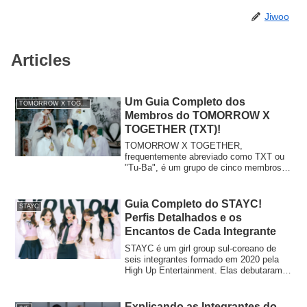
Jiwoo
Articles
Um Guia Completo dos
TOMORROW X TOGETHER
Membros do TOMORROW X
TOGETHER (TXT)!
TOMORROW X TOGETHER,
frequentemente abreviado como TXT ou
"Tu-Ba", é um grupo de cinco membros
que estreou em março de 2019 sob a
HYBE (anteriormente Big Hit
Entertainment). Como o grupo irmão mais
Guia Completo do STAYC!
STAYC
novo do BTS, eles rapidamente
Perfis Detalhados e os
ganharam reconhecimento mundial por
Encantos de Cada Integrante
suas performances de alto nível e
conceito único.Com uma altura média
STAYC é um girl group sul-coreano de
superior a 180 cm, diz-se que durante
seis integrantes formado em 2020 pela
eventos de interação com fãs, como
High Up Entertainment. Elas debutaram
"Meet and Greet", os membros precisam
em 12 de novembro de 2020 com seu
se inclinar para se aproximar dos fãs
primeiro single álbum, "Star To A Young
devido à sua estatura elevada.Este artigo
Culture." O nome oficial do fandom é
Explicando as Integrantes do