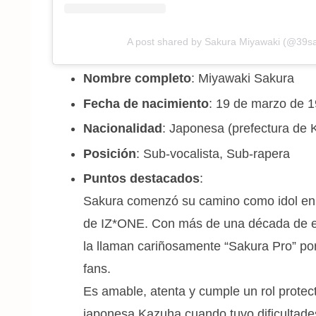
A post shared by Sakura Miyawaki (@39s
Nombre completo
: Miyawaki Sakura
Fecha de nacimiento
: 19 de marzo de 
Nacionalidad
: Japonesa (prefectura de
Posición
: Sub-vocalista, Sub-rapera
Puntos destacados
:
Sakura comenzó su camino como idol en 
de IZ*ONE. Con más de una década de ex
la llaman cariñosamente “Sakura Pro” po
fans.
Es amable, atenta y cumple un rol protec
japonesa Kazuha cuando tuvo dificultade