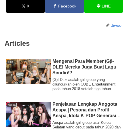
X
Facebook
LINE
Jiwoo
Articles
Mengenal Para Member (G)I-
i-dle
DLE! Mereka Juga Buat Lagu
Sendiri!?
(G)I-DLE adalah girl group yang
diluncurkan oleh CUBE Entertainment
pada tahun 2018 setelah tiga tahun.
Soyeon dan Miyeon berasal dari Korea,
Yuqi dari Tiongkok, Shuhua dari Taiwan,
dan Minnie dari Thailand. Mereka
Penjelasan Lengkap Anggota
Aespa
beraktivitas dengan tujuan membawa
Aespa | Pesona dan Profil
musik dan penampilan mereka ke level
Aespa, Idola K-POP Generasi
yang lebih tinggi.Nama fandom mereka
Berikutnya
"Neverland" terinspirasi dari dunia Peter
Aespa adalah girl group asal Korea
Pan, yang melambangkan ikatan abadi
Selatan yang debut pada tahun 2020 dan