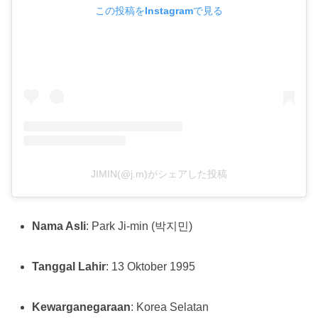
この投稿をInstagramで見る
JIMIN(@j.m)がシェアした投稿
Nama Asli
: Park Ji-min (박지민)
Tanggal Lahir
: 13 Oktober 1995
Kewarganegaraan
: Korea Selatan