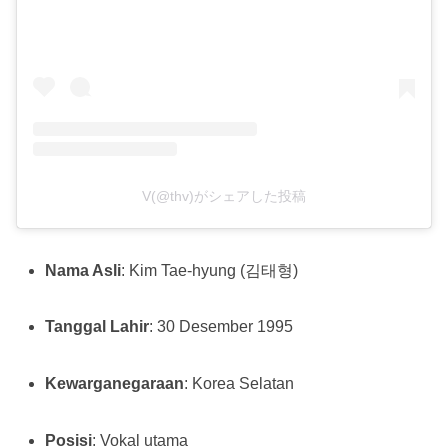
V(@thv)がシェアした投稿
Nama Asli
: Kim Tae-hyung (김태형)
Tanggal Lahir
: 30 Desember 1995
Kewarganegaraan
: Korea Selatan
Posisi
: Vokal utama