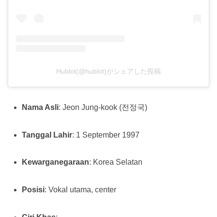
Hublot(@hublot)がシェアした投稿
Nama Asli
: Jeon Jung-kook (전정국)
Tanggal Lahir
: 1 September 1997
Kewarganegaraan
: Korea Selatan
Posisi
: Vokal utama, center