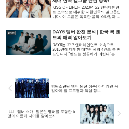
세대 한국 걸그룹 완전 정복!
서 유래했으며, 활동은 게임 요소와 소셜
미디어 관련 테마가 특징입니다. 데뷔곡
KISS OF LIFE는 2023년 S2 엔터테인먼
"Harmony from Discord"는 J-rock의 영향
트 소속으로 데뷔한 대한민국의 걸그룹입
을 받은 사운드를 특징으로 하며, "T.B.H."
니다. 이 그룹은 독특한 음악 스타일과 생
같은 곡으로 인기를 얻었습니다.또한 "리
동감 넘치는 개성을 가진 멤버들로 구성되
그 오브 레전드"와 "던전 & 파이터" 등 게
어 있습니다. 'KISS OF LIFE'라는 이름은
임과의 콜라보레이션으로 게이머들 사이
"마음을 설레게 하는 신선한 음악으로 음
DAY6 멤버 완전 분석 | 한국 록 밴
DAY6
에서도 주목을 받았습니다.이 글에서는 멤
악 산업에 새로운 생명을 불어넣겠다"는
드의 매력 알아보기
버들의 프로필을 소개합니다.
메시지를 담고 있으며, 그 이름처럼 그들
의 음악은 청중에게 생기를 불어넣는 힘과
DAY6는 JYP 엔터테인먼트 소속으로
매력을 가지고 있습니다. 데뷔 이후 짧은
2015년에 데뷔한 대한민국의 4인조 록 밴
시간 안에 많은 팬을 확보했으며, 음악뿐
드입니다."밴드는 성공하기 어렵다"는 말
만 아니라 패션과 비주얼 측면에서도 주목
이 자주 들리는 한국에서, DAY6는 청소년
받고 있습니다. 이 글에서는 KISS OF
들 사이에서 사랑받는 보이 밴드로 자리
LIFE 멤버 각각의 매력과 그룹 전체의 특
잡았습니다.이들이 데뷔하기까지의 길은
징에 대해 깊이 있게 소개하겠습니다.
결코 쉽지 않았습니다. 자신들이 직접 작
사하고 작곡한 곡으로만 데뷔할 수 있다는
조건이 있었고, JYP의 CEO이자 유명 프
방탄소년단 멤버 완전 정복! 아미라면 꼭
로듀서인 박진영의 승인을 받아야 했습니
알아야 할 프로필과 핵심 정보
다.이러한 도전 덕분에 그들의 실력은 갈
고닦였고, 지금의 다양한 음악 스타일을
만들어낼 수 있었습니다.이 글에서는
DAY6의 매력을 소개하고 각 멤버의 자세
한 프로필을 제공합니다.
ILLIT 멤버 소개! 일본인 멤버를 포함한 5
명의 이름과 나이를 알아보자