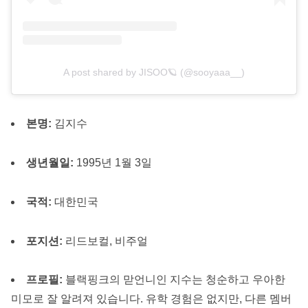
A post shared by JISOO🪐 (@sooyaaa__)
본명:
김지수
생년월일:
1995년 1월 3일
국적:
대한민국
포지션:
리드보컬, 비주얼
프로필:
블랙핑크의 맏언니인 지수는 청순하고 우아한
미모로 잘 알려져 있습니다. 유학 경험은 없지만, 다른 멤버