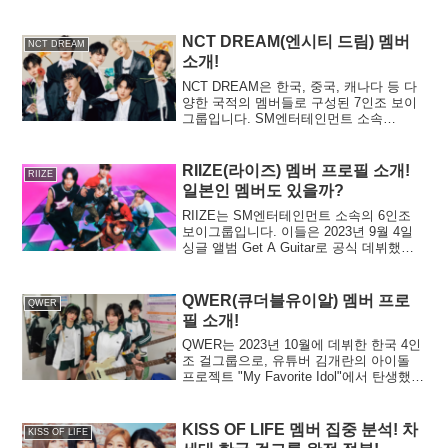
3명, 대만인 1명으로 이루어진 다국적 그
룹으로, 아시아를 비롯해 전 세계적으로
폭발적인 지지를 받고 있습니다.<br>그들
NCT DREAM(엔시티 드림) 멤버
NCT DREAM
은 2015년 10월 20일, 오디션 프로그램
소개!
「SIXTEEN」을 거쳐 첫 번째 미니 앨범
「THE STORY BEGINS」로 데뷔했습니
NCT DREAM은 한국, 중국, 캐나다 등 다
다. 데뷔 후 불과 한 달 반 만에 「Mnet
양한 국적의 멤버들로 구성된 7인조 보이
Asian Music Awards」에서 ‘베스트 신인
그룹입니다. SM엔터테인먼트 소속
여자 아티스트상’을 수상하며, 놀라운 속
NCT(Neo Culture Technology)의 서브 유
도로 최정상 아이돌로 자리 잡았습니다.
닛으로, 2016년 8월 25일 데뷔했습니다.
<br>팬클럽 이름은 ONCE로, 받은 사랑을
데뷔 당시 평균 나이가 15.6세로, 역대 최
RIIZE(라이즈) 멤버 프로필 소개!
RIIZE
‘두 번(TWICE)’ 돌려주겠다는 약속을 의미
연소 남자 아이돌 그룹으로 기록되었습니
일본인 멤버도 있을까?
합니다. 그룹명 TWICE는 노래로 한 번, 무
다. 이 글에서는 NCT DREAM 멤버 각각
대로 또 한 번, 두 가지 감동을 전하겠다는
의 프로필과 매력을 소개합니다.
RIIZE는 SM엔터테인먼트 소속의 6인조
뜻을 담고 있습니다.<br>이 글에서는 트와
보이그룹입니다. 이들은 2023년 9월 4일
이스 멤버들에 대해 더 자세히 설명합니
싱글 앨범 Get A Guitar로 공식 데뷔했으
다.
며, 2024년 9월 5일에는 싱글 Lucky로 일
본 데뷔를 완료했습니다. RIIZE는 aespa
이후 3년 만에 등장한 SM의 신인 그룹이
QWER(큐더블유이알) 멤버 프로
QWER
며, NCT 이후 7년 만에 나온 보이그룹입니
필 소개!
다. 다국적 라인업으로, 4명의 한국인, 1명
의 한국계 미국인, 1명의 일본인 멤버(전
QWER는 2023년 10월에 데뷔한 한국 4인
NCT 멤버 포함)로 구성되어 있습니다. 이
조 걸그룹으로, 유튜버 김개란의 아이돌
글에서는 RIIZE 각 멤버의 프로필을 소개
프로젝트 "My Favorite Idol"에서 탄생했습
합니다!
니다.멤버들은 트위치 스트리머, 틱톡커,
AKB48 관련 그룹 출신 등 다양한 배경을
가지고 있습니다.밴드 이름 "QWER"는 게
KISS OF LIFE 멤버 집중 분석! 차
KISS OF LIFE
임 "리그 오브 레전드"의 키보드 단축키에