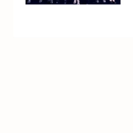
開後
た。
正式
日で
ては
その
バー