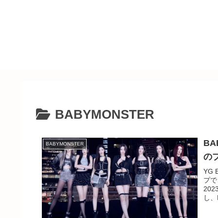
BABYMONSTER
B
BABYMONSTER
の
YG
プで
20
し、
など
ビュ