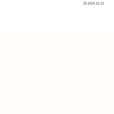
すぐに「24時間以内に最も多く再生された動画」1位を獲得し
2024.10.13
そして2024年4月には、1stミニアルバム「BABYMONS7ER」で
デビューを果たし、タイトル曲「SHEESH」は公開からわずか33
再生回数2億回を記録。K-POPガールズグループのデビュー曲とし
史上最速での達成となり、次世代のK-POPを牽引する存在として
地位を確固たるものにしています。今回はそんな彼女たちのメン
について解説していきます。