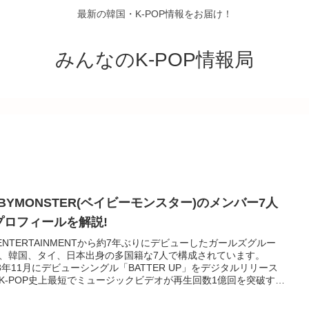
最新の韓国・K-POP情報をお届け！
みんなのK-POP情報局
ABYMONSTER(ベイビーモンスター)のメンバー7人
プロフィールを解説!
 ENTERTAINMENTから約7年ぶりにデビューしたガールズグルー
、韓国、タイ、日本出身の多国籍な7人で構成されています。
23年11月にデビューシングル「BATTER UP」をデジタルリリース
K-POP史上最短でミュージックビデオが再生回数1億回を突破する
、次々と新たな記録を樹立。2024年2月にリリースされたプレデ
ーシングル「Stuck In The Middle」のミュージックビデオでは公