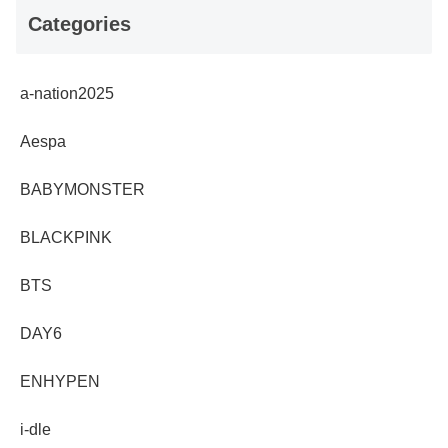
Categories
a-nation2025
Aespa
BABYMONSTER
BLACKPINK
BTS
DAY6
ENHYPEN
i-dle