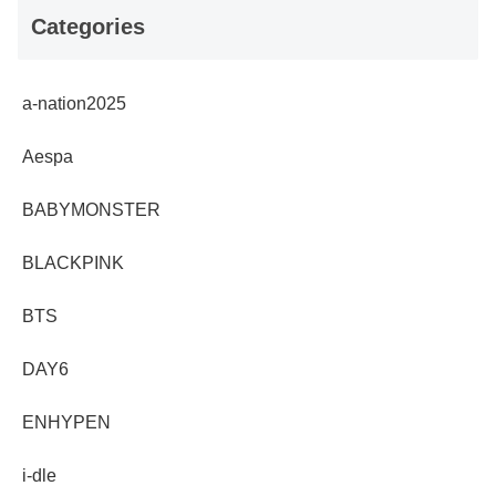
Categories
a-nation2025
Aespa
BABYMONSTER
BLACKPINK
BTS
DAY6
ENHYPEN
i-dle