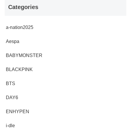
Categories
a-nation2025
Aespa
BABYMONSTER
BLACKPINK
BTS
DAY6
ENHYPEN
i-dle