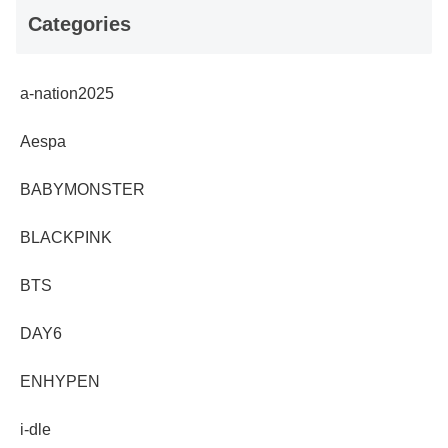
Categories
a-nation2025
Aespa
BABYMONSTER
BLACKPINK
BTS
DAY6
ENHYPEN
i-dle