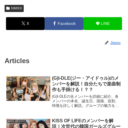
NMIXX
X
Facebook
LINE
Jiwoo
Articles
(G)I-DLE(ジー・アイドゥル)のメ
i-dle
ンバーを解説！自分たちで楽曲制
作も手掛ける！？？
(G)I-DLEの全メンバーを詳細に紹介。各
メンバーの本名、誕生日、国籍、役割、
特徴を詳しく解説。グループの魅力を知
るための完全ガイド。
KISS OF LIFEのメンバーを解
KISS OF LIFE
説！次世代の韓国ガールズグルー