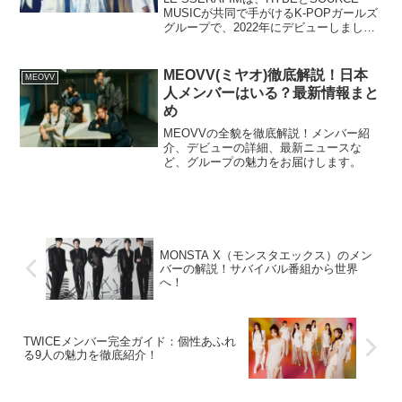
詞は、若い世代を中心に圧倒的な支持を
MUSICが共同で手がけるK-POPガールズ
得ており、グローバルな成功を収めてい
グループで、2022年にデビューしまし
ます。<br>今回は、そんなStray Kidsの
た。グループ名は「I'm Fearless」のアナ
魅力や、メンバーそれぞれのプロフィー
グラムであり、困難や逆境に屈せず、前
ルについて詳しく紹介していきます。
進し続ける強い意志を表しています。デ
MEOVV(ミヤオ)徹底解説！日本
MEOVV
ビュー当初からその圧倒的なパフォーマ
人メンバーはいる？最新情報まと
ンスと個性豊かなメンバーによって、瞬
め
く間に注目を集め、国内外で多くのファ
ンを獲得しています。当記事では、LE
MEOVVの全貌を徹底解説！メンバー紹
SSERAFIMの魅力とメンバーのプロフィ
介、デビューの詳細、最新ニュースな
ールを詳しく解説していきます。
ど、グループの魅力をお届けします。
MONSTA X（モンスタエックス）のメン
バーの解説！サバイバル番組から世界
へ！
TWICEメンバー完全ガイド：個性あふれ
る9人の魅力を徹底紹介！