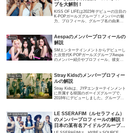
プを大解剖！
KISS OF LIFEは2023年デビューの注目の
K-POPガールズグループ！メンバーの魅
力、プロフィール、グループ名の由来や
所属事務所について詳しく解説。今後の
活躍にも期待が高まるKISS OF LIFEの最
新情報をお届けします。
Aespaのメンバープロフィールの
Aespa
解説
SMエンターテインメントからデビューし
た次世代K-POPガールズグループAespa
のメンバー紹介やプロフィール、彼女た
ちの魅力を徹底解説！革新的なコンセプ
トと音楽で世界中の注目を集めるAespa
の詳細を知りたい方はこちらをチェッ
Stray Kidsのメンバープロフィー
Stray Kids
ク！
ルの解説
Stray Kidsは、JYPエンターテインメント
に所属する韓国のボーイズグループで、
2018年にデビューしました。グループ名
には、既存の枠にとらわれず、自分たち
の道を切り開いていくという強い意志が
込められています。<br>メンバー全員が
LE SSERAFIM（ルセラフィム）
LE SSERAFIM
作詞・作曲に積極的に関わり、自らの音
のメンバープロフィールの解説！
楽性を反映した楽曲を発表することで、
日本の某有名アイドルグループ出
多くのファンを魅了しています。彼らの
身の日本人メンバーにも注目！
パワフルなパフォーマンスとリアルな歌
LE SSERAFIMは、HYBEとSOURCE